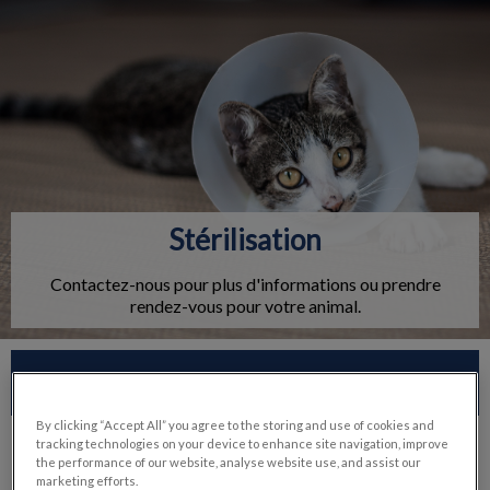
IvcPractices.HeaderNav.Search.Label
Envoyer
Stérilisation
Contactez-nous pour plus d'informations ou prendre
rendez-vous pour votre animal.
Contactez-nous
By clicking “Accept All” you agree to the storing and use of cookies and
tracking technologies on your device to enhance site navigation, improve
the performance of our website, analyse website use, and assist our
marketing efforts.